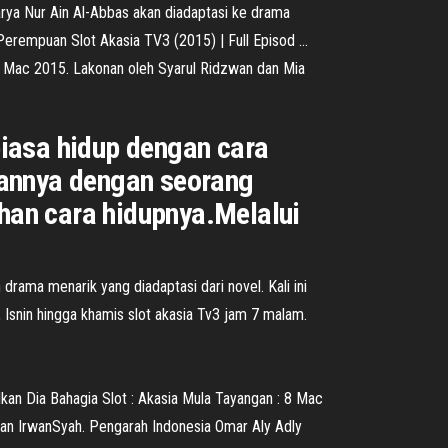
a Nur Ain Al-Abbas akan diadaptasi ke drama
erempuan Slot Akasia TV3 (2015) | Full Episod ...
0 Mac 2015. Lakonan oleh Syarul Ridzwan dan Mia
biasa hidup dengan cara
annya dengan seorang
han cara hidupnya.Melalui
rama menarik yang diadaptasi dari novel. Kali ini
Isnin hingga khamis slot akasia Tv3 jam 7 malam.
lkan Dia Bahagia Slot : Akasia Mula Tayangan : 8 Mac
an IrwanSyah. Pengarah Indonesia Omar Aly Adly