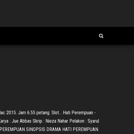
ac 2015. Jam 6.55 petang. Slot... Hati Perempuan -
arya : Jue Abbas Skrip : Nieza Nahar Pelakon : Syarul
 HATI PEREMPUAN SINOPSIS DRAMA HATI PEREMPUAN.