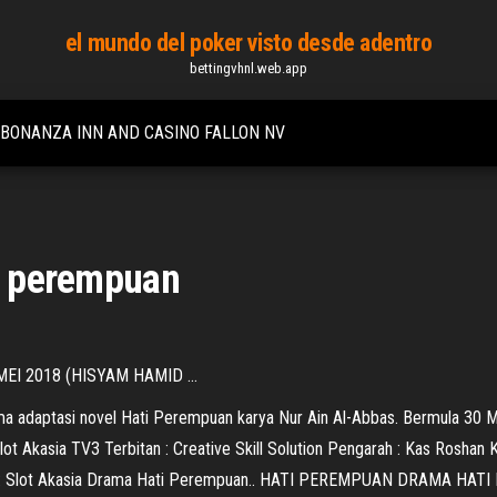
el mundo del poker visto desde adentro
bettingvhnl.web.app
BONANZA INN AND CASINO FALLON NV
ti perempuan
I 2018 (HISYAM HAMID ...
ma adaptasi novel Hati Perempuan karya Nur Ain Al-Abbas. Bermula 30 M
 Akasia TV3 Terbitan : Creative Skill Solution Pengarah : Kas Roshan K
kefli: Slot Akasia Drama Hati Perempuan.. HATI PEREMPUAN DRAMA